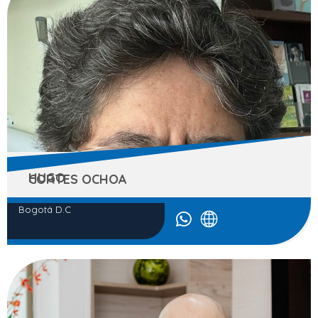
HUGO
CORTES OCHOA
Bogotá D.C