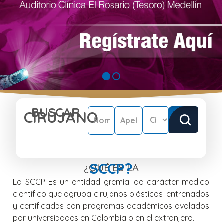
BUSCAR
CIRUJANO
BUSCAR
SCCP?
¿QUÉ ES LA
La SCCP Es un entidad gremial de carácter medico
científico que agrupa cirujanos plásticos entrenados
y certificados con programas académicos avalados
por universidades en Colombia o en el extranjero.