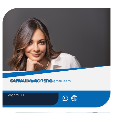
CAROLINA
CARVAJAL FORERO
carvajalcirugiaplastica@gmail.com
Bogotá D.C