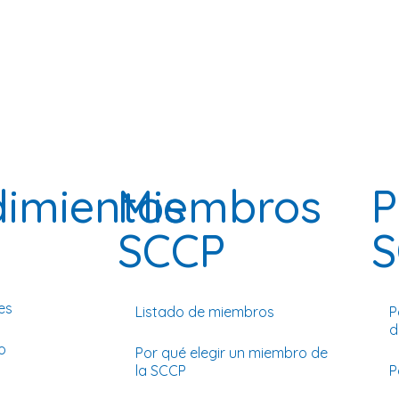
dimientos
Miembros
P
SCCP
S
es
Listado de miembros
P
d
o
Por qué elegir un miembro de
la SCCP
P