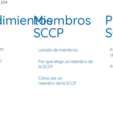
1204
dimientos
Miembros
P
SCCP
S
es
Listado de miembros
P
d
o
Por qué elegir un miembro de
la SCCP
P
Cómo ser un
miembro de la SCCP