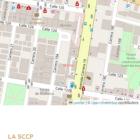
|
©
contributors
Leaflet
OpenStreetMap
LA SCCP