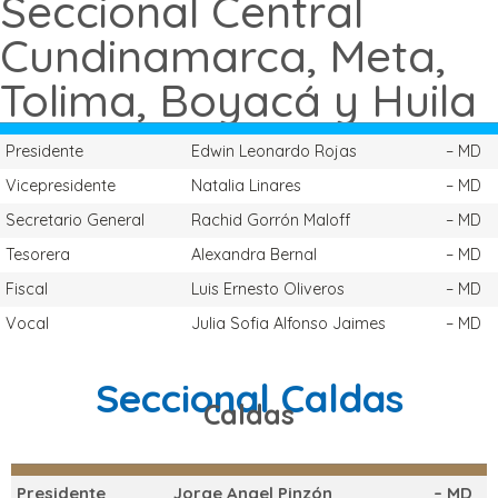
Seccional Central
Cundinamarca, Meta,
Tolima, Boyacá y Huila
Presidente
Edwin Leonardo Rojas
– MD
Vicepresidente
Natalia Linares
– MD
Secretario General
Rachid Gorrón Maloff
– MD
Tesorera
Alexandra Bernal
– MD
Fiscal
Luis Ernesto Oliveros
– MD
Vocal
Julia Sofia Alfonso Jaimes
– MD
Seccional Caldas
Caldas
Presidente
Jorge Angel Pinzón
– MD