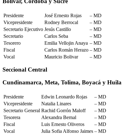
Bolívar, Córdoba y Sucre
Presidente
José Ernesto Rojas
– MD
Vicepresidente
Rodney Berrocal
– MD
Secretario Ejecutivo
Jesús Castillo
– MD
Secretario
Carlos Seba
– MD
Tesorero
Emilia Vellojin Anaya
– MD
Fiscal
Carlos Román Herazo
– MD
Vocal
Mauricio Bolivar
– MD
Seccional Central
Cundinamarca, Meta, Tolima, Boyacá y Huila
Presidente
Edwin Leonardo Rojas
– MD
Vicepresidente
Natalia Linares
– MD
Secretario General
Rachid Gorrón Maloff
– MD
Tesorera
Alexandra Bernal
– MD
Fiscal
Luis Ernesto Oliveros
– MD
Vocal
Julia Sofia Alfonso Jaimes
– MD